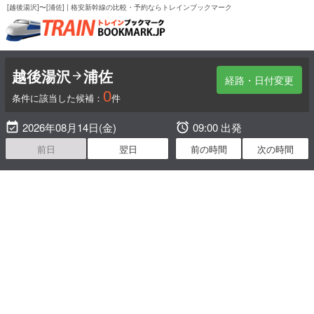
[越後湯沢]〜[浦佐] | 格安新幹線の比較・予約ならトレインブックマーク
越後湯沢
浦佐

経路・日付変更
0
条件に該当した候補：
件

2026年08月14日(金)

09:00 出発
前日
翌日
前の時間
次の時間