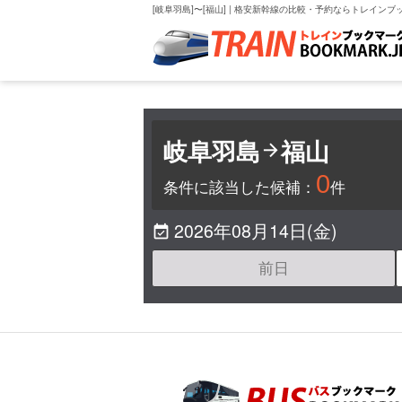
[岐阜羽島]〜[福山] | 格安新幹線の比較・予約ならトレインブ
岐阜羽島
福山

0
条件に該当した候補：
件
2026年08月14日(金)

前日