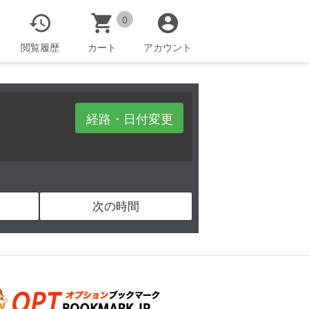



0
閲覧履歴
カート
アカウント
経路・日付変更
次の時間