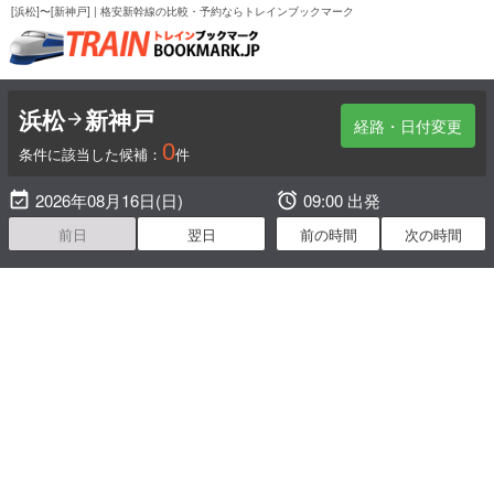
[浜松]〜[新神戸] | 格安新幹線の比較・予約ならトレインブックマーク
浜松
新神戸

経路・日付変更
0
条件に該当した候補：
件

2026年08月16日(日)

09:00 出発
前日
翌日
前の時間
次の時間