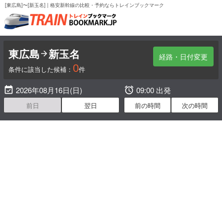
[東広島]〜[新玉名] | 格安新幹線の比較・予約ならトレインブックマーク
東広島
新玉名

経路・日付変更
0
条件に該当した候補：
件

2026年08月16日(日)

09:00 出発
前日
翌日
前の時間
次の時間