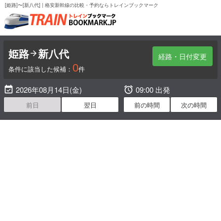
[姫路]〜[新八代] | 格安新幹線の比較・予約ならトレインブックマーク
姫路
新八代

経路・日付変更
0
条件に該当した候補：
件

2026年08月14日(金)

09:00 出発
前日
翌日
前の時間
次の時間