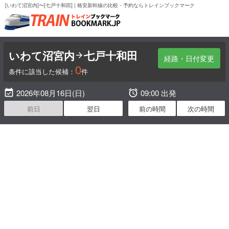
[いわて沼宮内]〜[七戸十和田] | 格安新幹線の比較・予約ならトレインブックマーク
いわて沼宮内
七戸十和田

経路・日付変更
0
条件に該当した候補：
件

2026年08月16日(日)

09:00 出発
前日
翌日
前の時間
次の時間