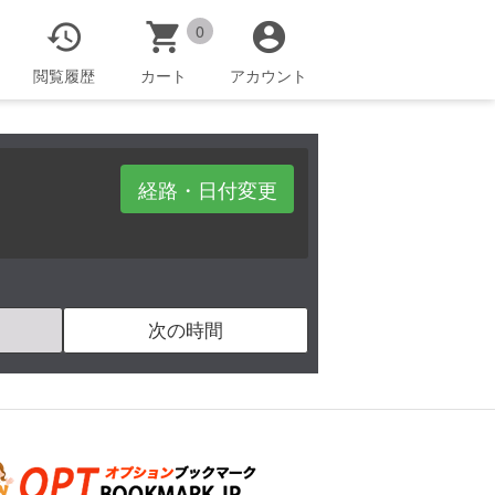



0
閲覧履歴
カート
アカウント
経路・日付変更
次の時間