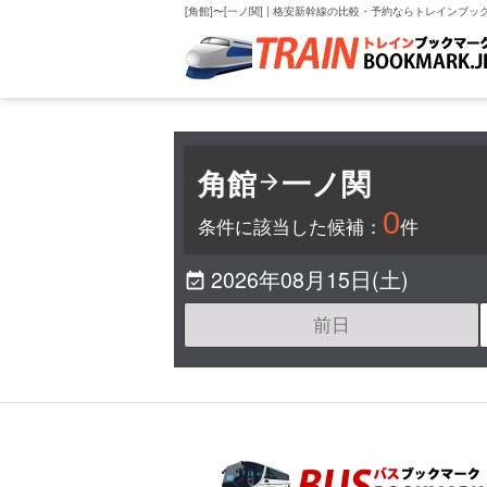
[角館]〜[一ノ関] | 格安新幹線の比較・予約ならトレインブッ
角館
一ノ関

0
条件に該当した候補：
件
2026年08月15日(土)

前日