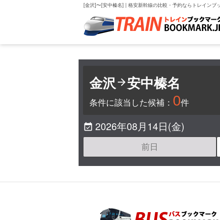
[金沢]〜[安中榛名] | 格安新幹線の比較・予約ならトレインブ
金沢
安中榛名

0
条件に該当した候補：
件
2026年08月14日(金)

前日