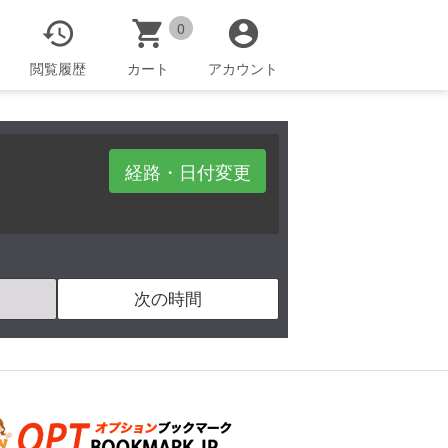



0
閲覧履歴
カート
アカウント
経路・日付変更
次の時間