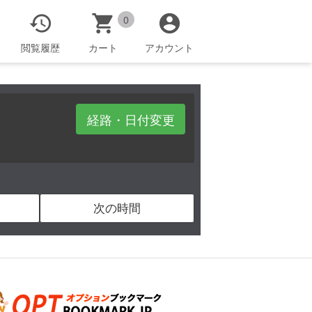



0
閲覧履歴
カート
アカウント
経路・日付変更
次の時間