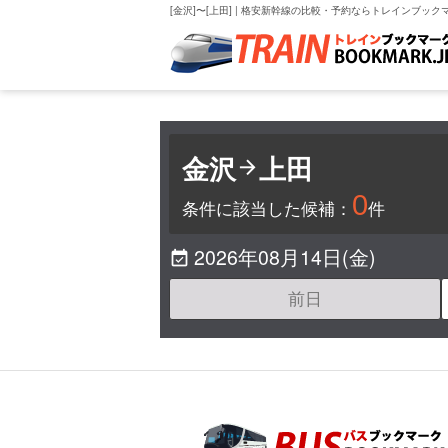
[金沢]〜[上田] | 格安新幹線の比較・予約ならトレインブック
金沢
上田

0
条件に該当した候補：
件
2026年08月14日(金)

前日