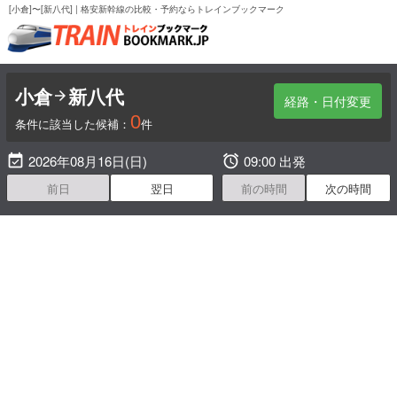
[小倉]〜[新八代] | 格安新幹線の比較・予約ならトレインブックマーク
小倉
新八代

経路・日付変更
0
条件に該当した候補：
件

2026年08月16日(日)

09:00 出発
前日
翌日
前の時間
次の時間