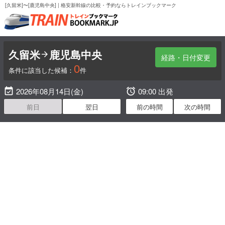
[久留米]〜[鹿児島中央] | 格安新幹線の比較・予約ならトレインブックマーク
久留米
鹿児島中央

経路・日付変更
0
条件に該当した候補：
件

2026年08月14日(金)

09:00 出発
前日
翌日
前の時間
次の時間