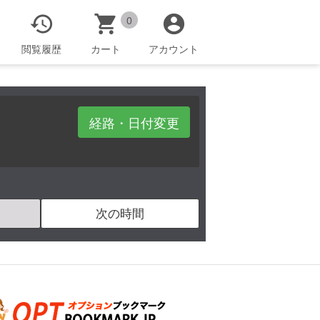



0
閲覧履歴
カート
アカウント
経路・日付変更
次の時間