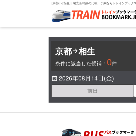
[京都]〜[相生] | 格安新幹線の比較・予約ならトレインブック
京都
相生

0
条件に該当した候補：
件
2026年08月14日(金)

前日