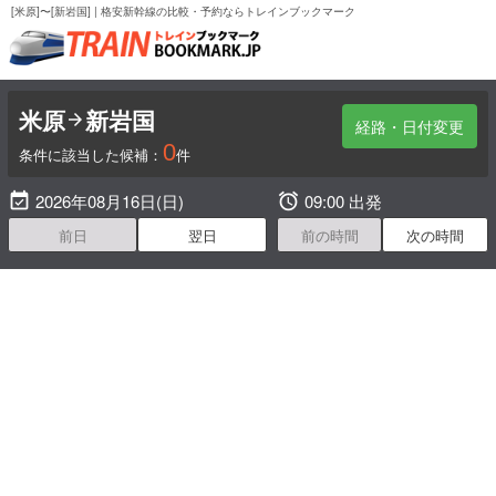
[米原]〜[新岩国] | 格安新幹線の比較・予約ならトレインブックマーク
米原
新岩国

経路・日付変更
0
条件に該当した候補：
件

2026年08月16日(日)

09:00 出発
前日
翌日
前の時間
次の時間