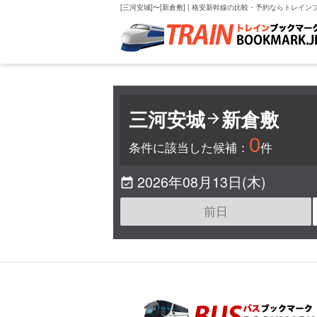
[三河安城]〜[新倉敷] | 格安新幹線の比較・予約ならトレイ
三河安城
新倉敷

0
条件に該当した候補：
件
2026年08月13日(木)

前日