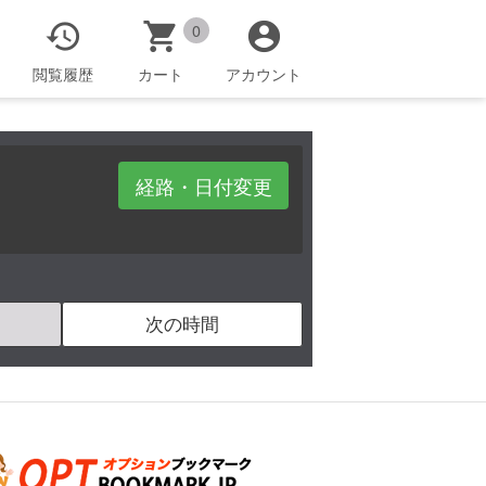



0
閲覧履歴
カート
アカウント
経路・日付変更
次の時間