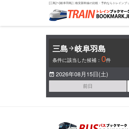
[三島]〜[岐阜羽島] | 格安新幹線の比較・予約ならトレインブ
三島
岐阜羽島

0
条件に該当した候補：
件
2026年08月15日(土)

前日