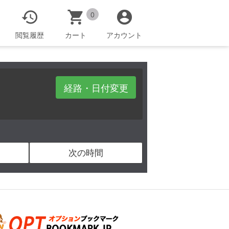



0
閲覧履歴
カート
アカウント
経路・日付変更
次の時間