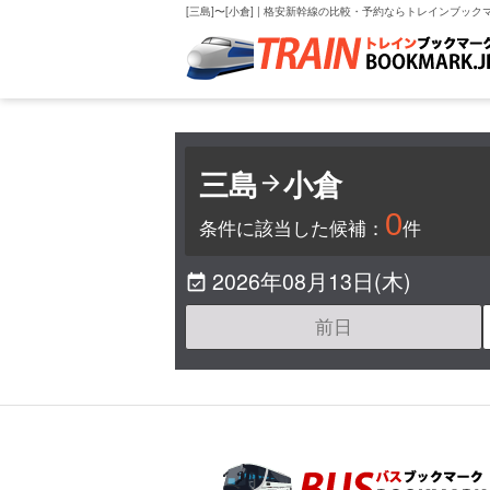
[三島]〜[小倉] | 格安新幹線の比較・予約ならトレインブック
三島
小倉

0
条件に該当した候補：
件
2026年08月13日(木)

前日