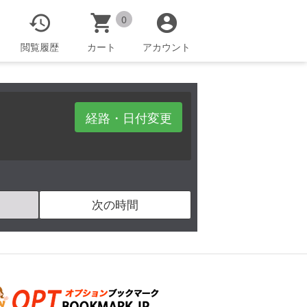



0
閲覧履歴
カート
アカウント
経路・日付変更
次の時間