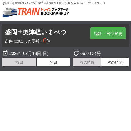
[盛岡]〜[奥津軽いまべつ] | 格安新幹線の比較・予約ならトレインブックマーク
盛岡
奥津軽いまべつ

経路・日付変更
0
条件に該当した候補：
件

2026年08月16日(日)

09:00 出発
前日
翌日
前の時間
次の時間