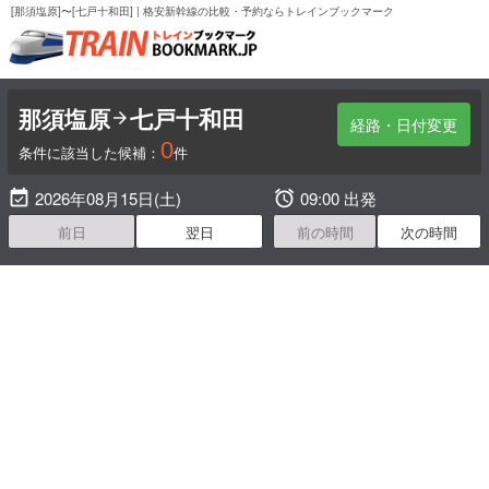
[那須塩原]〜[七戸十和田] | 格安新幹線の比較・予約ならトレインブックマーク
那須塩原
七戸十和田

経路・日付変更
0
条件に該当した候補：
件

2026年08月15日(土)

09:00 出発
前日
翌日
前の時間
次の時間