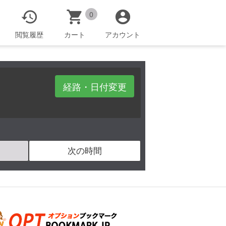



0
閲覧履歴
カート
アカウント
経路・日付変更
次の時間