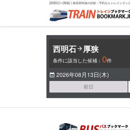
[西明石]〜[厚狭] | 格安新幹線の比較・予約ならトレインブッ
西明石
厚狭

0
条件に該当した候補：
件
2026年08月13日(木)

前日