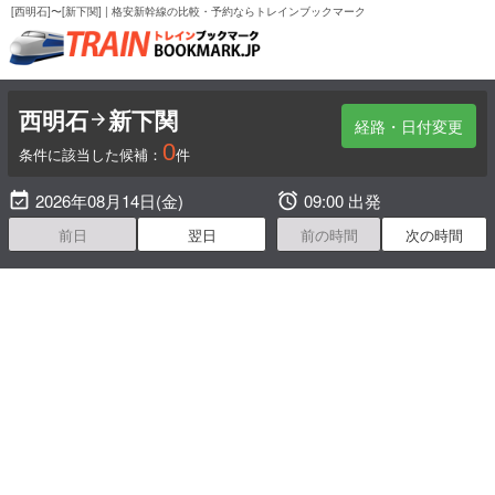
[西明石]〜[新下関] | 格安新幹線の比較・予約ならトレインブックマーク
西明石
新下関

経路・日付変更
0
条件に該当した候補：
件

2026年08月14日(金)

09:00 出発
前日
翌日
前の時間
次の時間