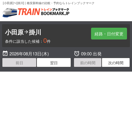
[小田原]〜[掛川] | 格安新幹線の比較・予約ならトレインブックマーク
小田原
掛川

経路・日付変更
0
条件に該当した候補：
件

2026年08月13日(木)

09:00 出発
前日
翌日
前の時間
次の時間