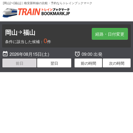
[岡山]〜[福山] | 格安新幹線の比較・予約ならトレインブックマーク
岡山
福山

経路・日付変更
0
条件に該当した候補：
件

2026年08月15日(土)

09:00 出発
前日
翌日
前の時間
次の時間