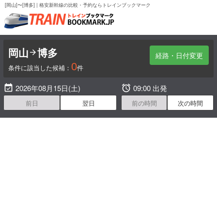
[岡山]〜[博多] | 格安新幹線の比較・予約ならトレインブックマーク
岡山
博多

経路・日付変更
0
条件に該当した候補：
件

2026年08月15日(土)

09:00 出発
前日
翌日
前の時間
次の時間