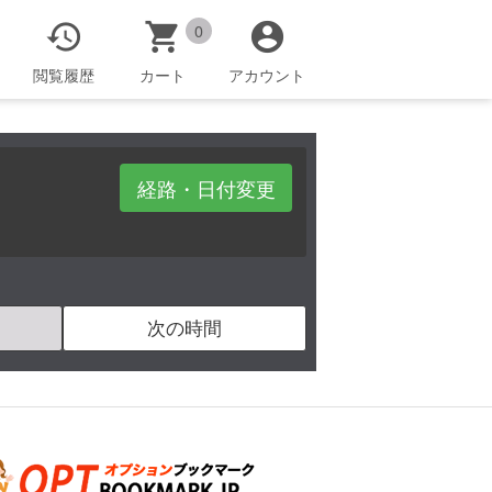



0
閲覧履歴
カート
アカウント
経路・日付変更
次の時間