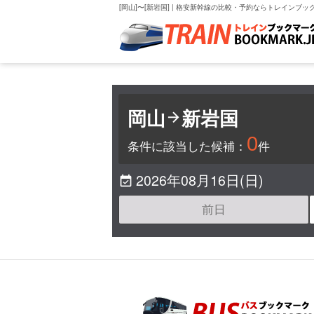
[岡山]〜[新岩国] | 格安新幹線の比較・予約ならトレインブッ
岡山
新岩国

0
条件に該当した候補：
件
2026年08月16日(日)

前日