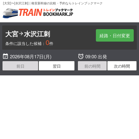
[大宮]〜[水沢江刺] | 格安新幹線の比較・予約ならトレインブックマーク
大宮
水沢江刺

経路・日付変更
0
条件に該当した候補：
件

2026年08月17日(月)

09:00 出発
前日
翌日
前の時間
次の時間