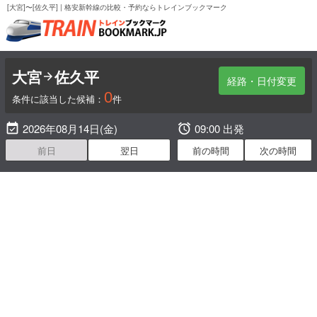
[大宮]〜[佐久平] | 格安新幹線の比較・予約ならトレインブックマーク
大宮
佐久平

経路・日付変更
0
条件に該当した候補：
件

2026年08月14日(金)

09:00 出発
前日
翌日
前の時間
次の時間