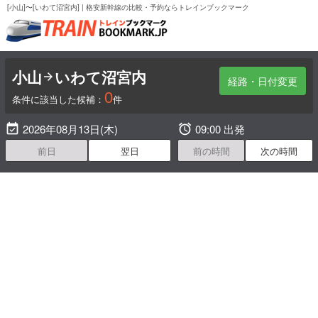
[小山]〜[いわて沼宮内] | 格安新幹線の比較・予約ならトレインブックマーク
小山
いわて沼宮内

経路・日付変更
0
条件に該当した候補：
件

2026年08月13日(木)

09:00 出発
前日
翌日
前の時間
次の時間