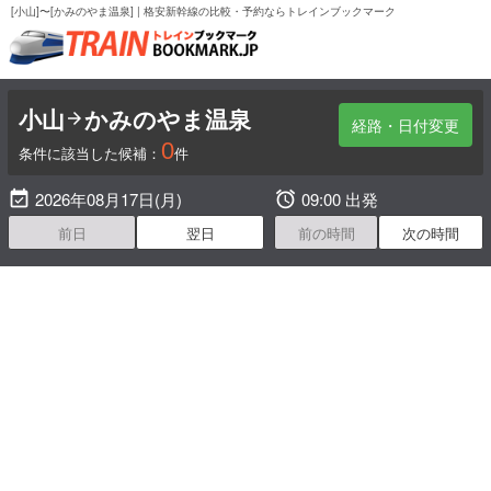
[小山]〜[かみのやま温泉] | 格安新幹線の比較・予約ならトレインブックマーク
小山
かみのやま温泉

経路・日付変更
0
条件に該当した候補：
件

2026年08月17日(月)

09:00 出発
前日
翌日
前の時間
次の時間