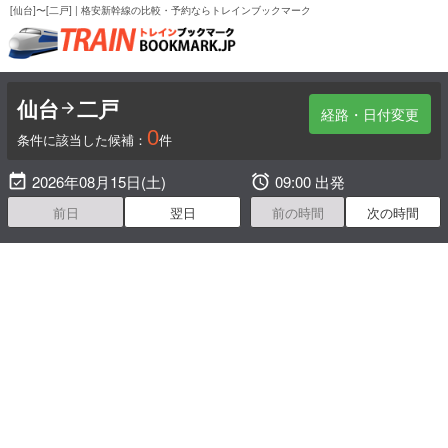
[仙台]〜[二戸] | 格安新幹線の比較・予約ならトレインブックマーク
仙台
二戸

経路・日付変更
0
条件に該当した候補：
件

2026年08月15日(土)

09:00 出発
前日
翌日
前の時間
次の時間