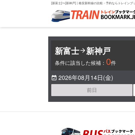
[新富士]〜[新神戸] | 格安新幹線の比較・予約ならトレインブ
新富士
新神戸

0
条件に該当した候補：
件
2026年08月14日(金)

前日