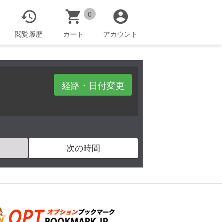



0
閲覧履歴
カート
アカウント
経路・日付変更
次の時間