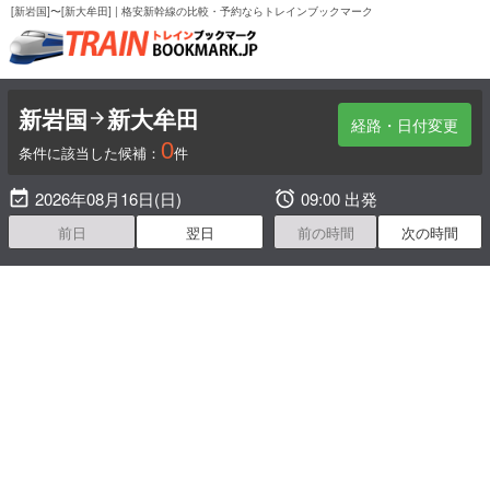
[新岩国]〜[新大牟田] | 格安新幹線の比較・予約ならトレインブックマーク
新岩国
新大牟田

経路・日付変更
0
条件に該当した候補：
件

2026年08月16日(日)

09:00 出発
前日
翌日
前の時間
次の時間