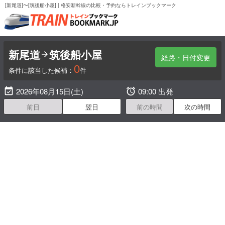
[新尾道]〜[筑後船小屋] | 格安新幹線の比較・予約ならトレインブックマーク
新尾道
筑後船小屋

経路・日付変更
0
条件に該当した候補：
件

2026年08月15日(土)

09:00 出発
前日
翌日
前の時間
次の時間