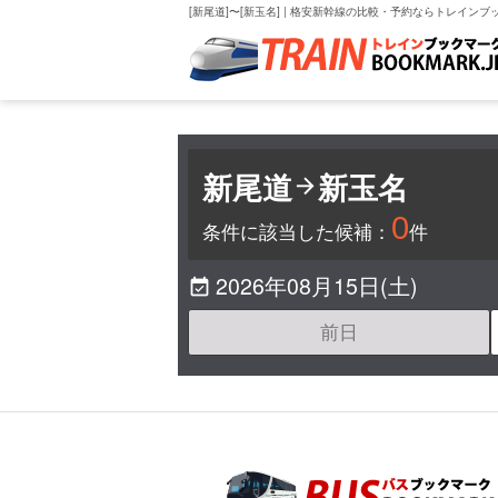
[新尾道]〜[新玉名] | 格安新幹線の比較・予約ならトレインブ
新尾道
新玉名

0
条件に該当した候補：
件
2026年08月15日(土)

前日