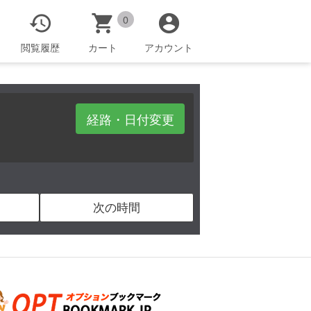



0
閲覧履歴
カート
アカウント
経路・日付変更
次の時間