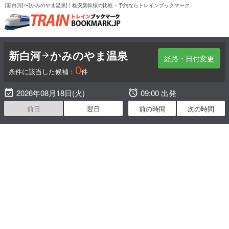
[新白河]〜[かみのやま温泉] | 格安新幹線の比較・予約ならトレインブックマーク
新白河
かみのやま温泉

経路・日付変更
0
条件に該当した候補：
件

2026年08月18日(火)

09:00 出発
前日
翌日
前の時間
次の時間