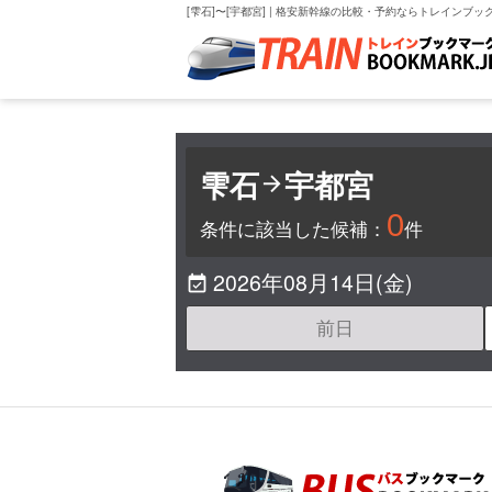
[雫石]〜[宇都宮] | 格安新幹線の比較・予約ならトレインブッ
雫石
宇都宮

0
条件に該当した候補：
件
2026年08月14日(金)

前日