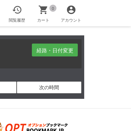



0
閲覧履歴
カート
アカウント
経路・日付変更
次の時間