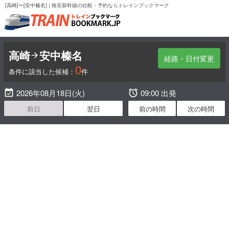
[高崎]〜[安中榛名] | 格安新幹線の比較・予約ならトレインブックマーク
高崎
安中榛名

経路・日付変更
0
条件に該当した候補：
件

2026年08月18日(火)

09:00 出発
前日
翌日
前の時間
次の時間