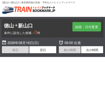
[徳山]〜[新山口] | 格安新幹線の比較・予約ならトレインブックマーク
徳山
新山口

経路・日付変更
0
条件に該当した候補：
件

2026年08月16日(日)

09:00 出発
前日
翌日
前の時間
次の時間