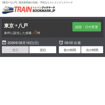
[東京]〜[八戸] | 格安新幹線の比較・予約ならトレインブックマーク
東京
八戸

経路・日付変更
0
条件に該当した候補：
件

2026年08月16日(日)

09:00 出発
前日
翌日
前の時間
次の時間