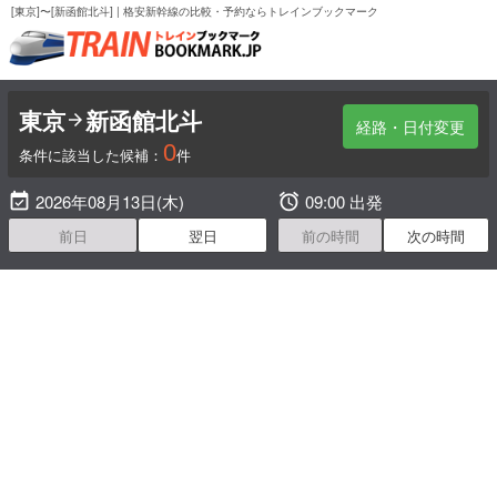
[東京]〜[新函館北斗] | 格安新幹線の比較・予約ならトレインブックマーク
東京
新函館北斗

経路・日付変更
0
条件に該当した候補：
件

2026年08月13日(木)

09:00 出発
前日
翌日
前の時間
次の時間