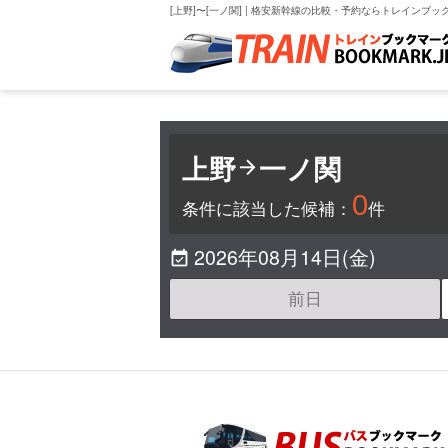
[上野]〜[一ノ関] | 格安新幹線の比較・予約ならトレインブッ
上野
一ノ関

0
条件に該当した候補：
件
2026年08月14日(金)

前日