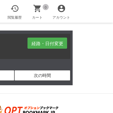



0
閲覧履歴
カート
アカウント
経路・日付変更
次の時間