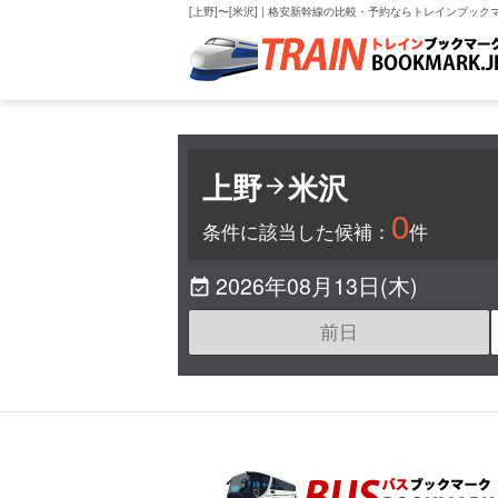
[上野]〜[米沢] | 格安新幹線の比較・予約ならトレインブック
上野
米沢

0
条件に該当した候補：
件
2026年08月13日(木)

前日