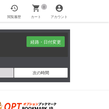



0
閲覧履歴
カート
アカウント
経路・日付変更
次の時間